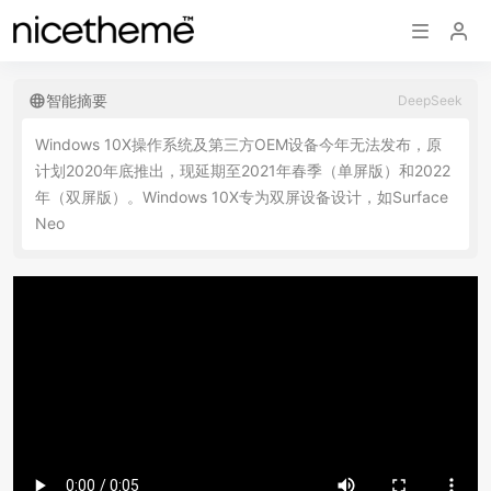
智能摘要
DeepSeek
W
i
n
d
o
w
s
1
0
X
操
作
系
统
及
第
三
方
O
E
M
设
备
今
年
无
法
发
布
，
原
计
划
2
0
2
0
年
底
推
出
，
现
延
期
至
2
0
2
1
年
春
季
（
单
屏
版
）
和
2
0
2
2
年
（
双
屏
版
）
。
W
i
n
d
o
w
s
1
0
X
专
为
双
屏
设
备
设
计
，
如
S
u
r
f
a
c
e
N
e
o
，
旨
在
支
持