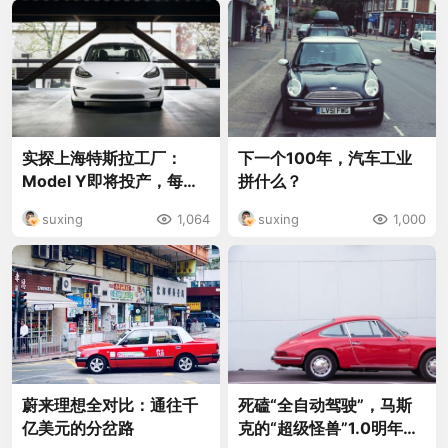
实探上海特斯拉工厂：
下一个100年，汽车工业
Model Y即将投产，每周
拼什么？
200名应聘者涌入
suxing
1,064
suxing
1,000
蔚来理想全对比：通往千
死磕“全自动驾驶”，马斯
亿美元的分岔路
克的“超级怪兽”1.0明年完