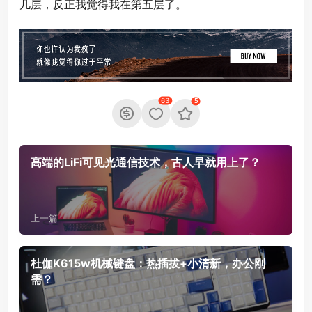
几层，反正我觉得我在第五层了。
63
5
高端的LiFi可见光通信技术，古人早就用上了？
上一篇
杜伽K615w机械键盘：热插拔+小清新，办公刚
需？