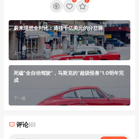
4
0
蔚来理想全对比：通往千亿美元的分岔路
上一篇
死磕“全自动驾驶”，马斯克的“超级怪兽”1.0明年完
成
下一篇
评论
(0)