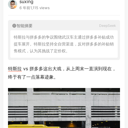
suxing
6 年前
1,115 views
智能摘要
DeepSeek
特
斯
拉
与
拼
多
多
的
争
议
围
绕
武
汉
车
主
通
过
拼
多
多
补
贴
成
功
提
车
展
开
。
特
斯
拉
坚
持
全
自
营
渠
道
，
反
对
拼
多
多
的
补
贴
销
售
模
式
，
认
为
其
挑
战
了
定
价
权
。
拼
多
多
则
特斯拉
vs 拼多多这出大戏，从上周末一直演到现在，
终于有了一点落幕迹象。