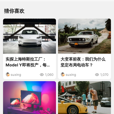
猜你喜欢
实探上海特斯拉工厂：
大变革前夜：我们为什么
Model Y即将投产，每周
坚定布局电动车？
200名应聘者涌入
suxing
1,060
suxing
1,070