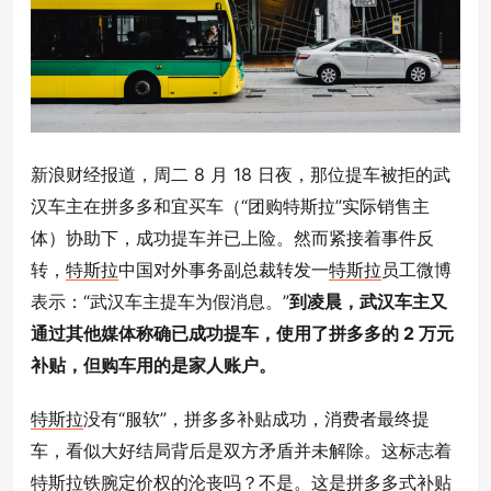
新浪财经报道，周二 8 月 18 日夜，那位提车被拒的武
汉车主在拼多多和宜买车
（“团购
特斯拉
”实际销售主
体）
协助下，成功提车并已上险。然而紧接着事件反
转，
特斯拉
中国对外事务副总裁转发一
特斯拉
员工微博
表示：“武汉车主提车为假消息。”
到凌晨，武汉车主又
通过其他媒体称确已成功提车，使用了拼多多的 2 万元
补贴，但购车用的是家人账户。
特斯拉
没有“服软”，拼多多补贴成功，消费者最终提
车，看似大好结局背后是双方矛盾并未解除。这标志着
特斯拉铁腕定价权的沦丧吗？不是。这是拼多多式补贴