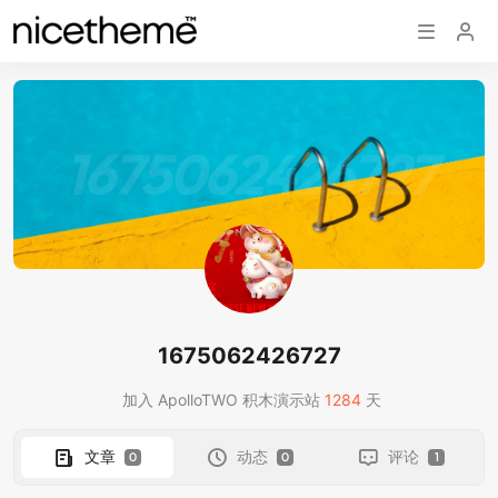
1675062426727
1675062426727
加入 ApolloTWO 积木演示站
1284
天
文章
动态
评论
0
0
1